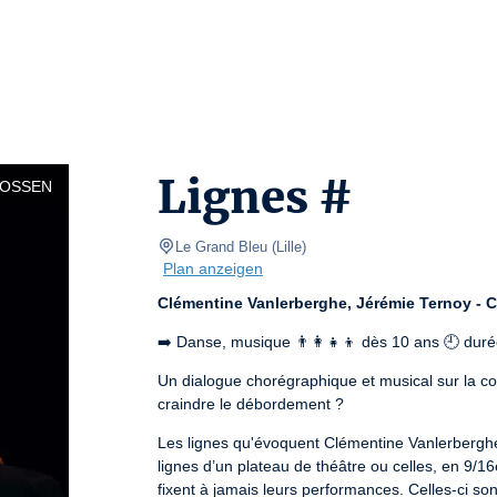
Lignes #
LOSSEN
Le Grand Bleu
(
Lille
)
Plan anzeigen
Clémentine Vanlerberghe, Jérémie Ternoy - C
➡️ Danse, musique 👨‍👩‍👧‍👦 dès 10 ans 🕘 du
Un dialogue chorégraphique et musical sur la cont
craindre le débordement ?
Les lignes qu'évoquent Clémentine Vanlerberghe e
lignes d’un plateau de théâtre ou celles, en 9/1
fixent à jamais leurs performances. Celles-ci so