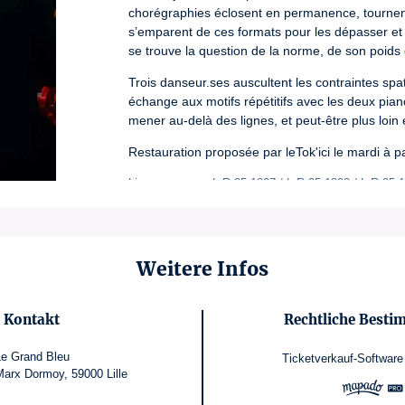
chorégraphies éclosent en permanence, tournent 
s’emparent de ces formats pour les dépasser et i
se trouve la question de la norme, de son poids e
Trois danseur.ses auscultent les contraintes spa
échange aux motifs répétitifs avec les deux pian
mener au-delà des lignes, et peut-être plus loi
Restauration proposée par leTok'ici le mardi à pa
Lizenznummer: L-R-25-1807 / L-R-25-1808 / L-R-25-
Weitere Infos
Kontakt
Rechtliche Best
Le Grand Bleu
Ticketverkauf-Software
arx Dormoy, 59000 Lille