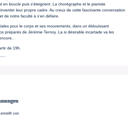
en boucle puis s’éteignent. La chorégraphe et le pianiste 
nventer leur propre cadre. Au creux de cette fascinante conversation 
t de notre faculté à s’en défaire.
tiales pour le corps et ses mouvements, dans un éblouissant 
os préparés de Jérémie Ternoy. La si désirable incartade va les 
n encore…
rtir de 19h.
1804
immungen
erstellt von