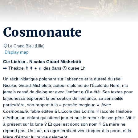
Cosmonaute
Le Grand Bleu
(
Lille
)
Display map
Cie Lichka - Nicolas Girard Michelotti
➡️ Théâtre 👨‍👩‍👧‍👦 dès 8ans 🕘 durée 1h
Un récit initiatique poignant sur l'absence et la dureté du réel.

Nicolas Girard-Michelotti, auteur diplômé de l’École du Nord, n’a 
jamais cessé de dialoguer avec l’enfant qu’il a été. Ses textes pour 
la jeunesse explorent la perception de l’enfance, sa sensibilité 
particulière, son rapport à la « pensée magique ». Avec 
Cosmonaute
, fable éditée à L’École des Loisirs, il raconte l’histoire 
d’Arthur, un enfant qui attend jour et nuit le retour de son père. Vit-il 
à présent sur la lune ? Et quel est donc son nom ? Sa mère ne 
répond pas. Un jour, un ogre terrifiant vient toquer à la porte, et la 
Mère d’Arthur lui ouvre gaiement…
