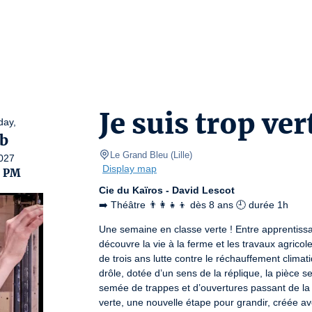
Je suis trop ver
day,
b
Le Grand Bleu
(
Lille
)
027
Display map
0 PM
Cie du Kaïros - David Lescot
➡️ Théâtre 👨‍👩‍👧‍👦 dès 8 ans 🕘 durée 1h
Une semaine en classe verte ! Entre apprentissa
découvre la vie à la ferme et les travaux agricol
de trois ans lutte contre le réchauffement climat
drôle, dotée d’un sens de la réplique, la pièce s
semée de trappes et d’ouvertures passant de la cl
verte, une nouvelle étape pour grandir, créée a