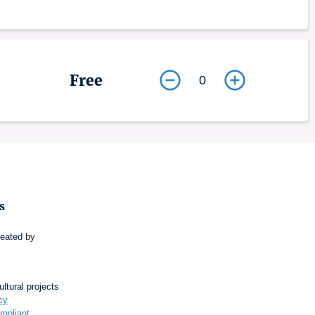
Free
0
s
reated by
ultural projects
cy
mpliant