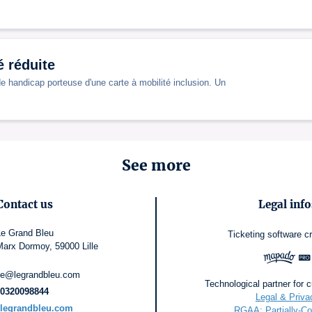
 réduite
e handicap porteuse d'une carte à mobilité inclusion. Un
See more
Contact us
Legal info
Le Grand Bleu
Ticketing software
c
arx Dormoy, 59000 Lille
erie@legrandbleu.com
Technological partner for c
0320098844
Legal & Priva
legrandbleu.com
RGAA: Partially-Co