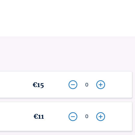
€15
0
€11
0