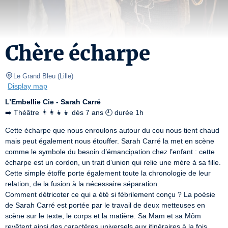
Chère écharpe
Le Grand Bleu
(
Lille
)
Display map
L’Embellie Cie - Sarah Carré
➡️ Théâtre 👨‍👩‍👧‍👦 dès 7 ans 🕘 durée 1h
Cette écharpe que nous enroulons autour du cou nous tient chaud 
mais peut également nous étouffer. Sarah Carré la met en scène 
comme le symbole du besoin d’émancipation chez l’enfant : cette 
écharpe est un cordon, un trait d’union qui relie une mère à sa fille. 
Cette simple étoffe porte également toute la chronologie de leur 
relation, de la fusion à la nécessaire séparation.

Comment détricoter ce qui a été si fébrilement conçu ? La poésie 
de Sarah Carré est portée par le travail de deux metteuses en 
scène sur le texte, le corps et la matière. Sa Mam et sa Môm 
revêtent ainsi des caractères universels aux itinéraires à la fois 