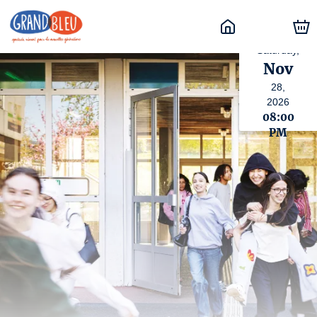
Saturday,
Nov
28,
2026
08:00
PM