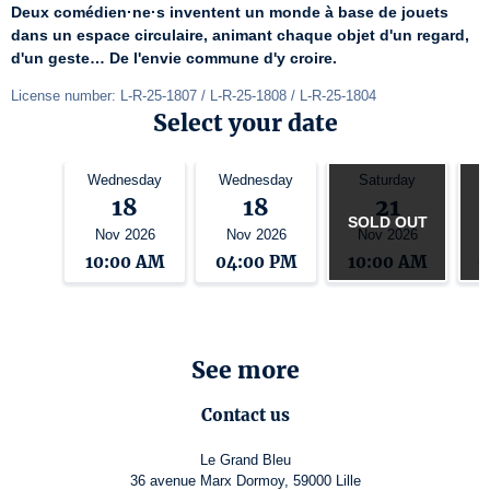
Deux comédien·ne·s inventent un monde à base de jouets 
dans un espace circulaire, animant chaque objet d'un regard, 
d'un geste… De l'envie commune d'y croire.
License number: L-R-25-1807 / L-R-25-1808 / L-R-25-1804
Select your date
Wednesday
Wednesday
Saturday
18
18
21
SOLD OUT
S
Nov 2026
Nov 2026
Nov 2026
10:00 AM
04:00 PM
10:00 AM
0
See more
Contact us
Le Grand Bleu
36 avenue Marx Dormoy, 59000 Lille