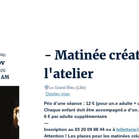
- Matinée créa
ay,
ov
l'atelier
026
0 AM
Le Grand Bleu
(
Lille
)
Display map
Prix d’une séance : 12 € (pour un.e adulte + 
Chaque enfant doit être accompagné.e d’un.
6 € par adulte supplémentaire
—
Inscription au 03 20 09 88 44 ou à 
billetteri
Attention ! Les places pour les matinées créa