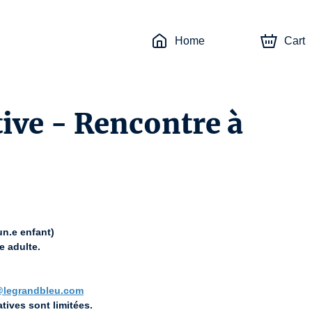
Home
Cart
tive - Rencontre à
un.e enfant)
e adulte.
e@legrandbleu.com
tives sont limitées.