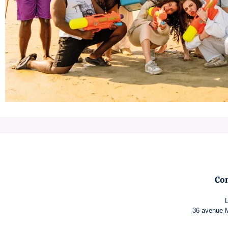
Co
36 avenue M