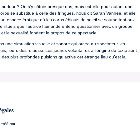
e pudeur ? On s’y côtoie presque nus, mais est-elle pour autant une 
 corps se substitue à celle des fringues, nous dit Sarah Vanhee, et elle 
i un espace érotique où les corps éblouis de soleil se soumettent aux 
e rituels que l’autrice flamande entend questionner avec un groupe 
 et la sexualité fondent le propos de ce spectacle.
une simulation visuelle et sonore qui ouvre au spectateur les 
, leurs désirs aussi. Les jeunes volontaires à l’origine du texte sont 
des plus profondes pulsions qu’active cet étrange lieu qu’est la 
 automutilation)
, racisme, transphobie, colonialisme)
mentions de pornographie, fétichisme, sexualité queer…)
égales
 amateurs et portent des tenues de plage
créé par
à partir de 19h et le samedi à partir de 18h.
-25-1804