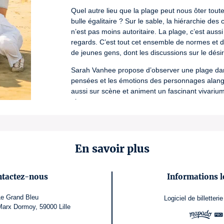
Quel autre lieu que la plage peut nous ôter tout
bulle égalitaire ? Sur le sable, la hiérarchie des
n’est pas moins autoritaire. La plage, c’est auss
regards. C’est tout cet ensemble de normes et d
de jeunes gens, dont les discussions sur le désir
Sarah Vanhee propose d’observer une plage dans 
pensées et les émotions des personnages alanguis
aussi sur scène et animent un fascinant vivarium 
plage.
Avertissements :
– Bruits soudains et forts
– Santé mentale (image de soi, pression sociale,
En savoir plus
– Abus sexuels
– Discrimination et inégalités (langage misogyne
– Sexualité sous toutes ses formes (y compris 
ntactez-nous
Informations l
– Les comédiens et comédiennes sont de jeunes
Le Grand Bleu
Logiciel de billetterie
Restauration proposée par le Tok'ici le vendredi 
arx Dormoy, 59000 Lille
Numéro de licence : L-R-25-1807 / L-R-25-1808 / L-R